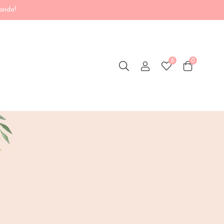
ando!
6
0