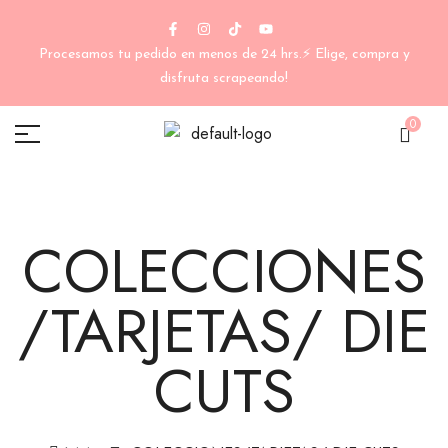
Procesamos tu pedido en menos de 24 hrs.⚡ Elige, compra y
disfruta scrapeando!
0
COLECCIONES
/TARJETAS/ DIE
CUTS