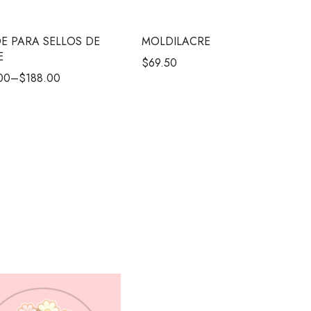
E PARA SELLOS DE
MOLDILACRE
E
$
69.50
00
–
$
188.00