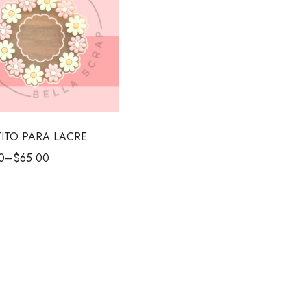
TITO PARA LACRE
0
–
$
65.00