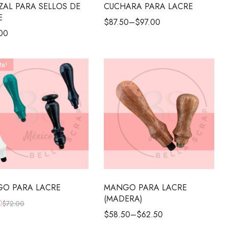
ZAL PARA SELLOS DE
CUCHARA PARA LACRE
E
$
87.50
–
$
97.00
00
ta!
O PARA LACRE
MANGO PARA LACRE
(MADERA)
0
$
72.00
$
58.50
–
$
62.50