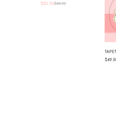
$
55.00
$
68.00
TAPE
$
49.5