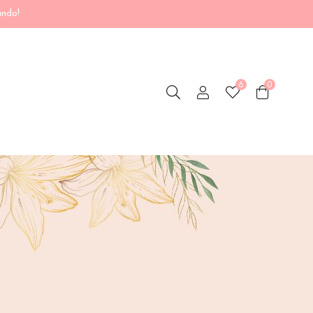
ando!
6
0