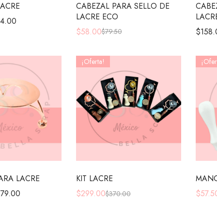
LACRE
CABEZAL PARA SELLO DE
CABE
LACRE ECO
LACR
4.00
$
58.00
$
158.
$
79.50
¡Oferta!
¡Ofer
ARA LACRE
KIT LACRE
MANG
279.00
$
299.00
$
57.5
$
370.00