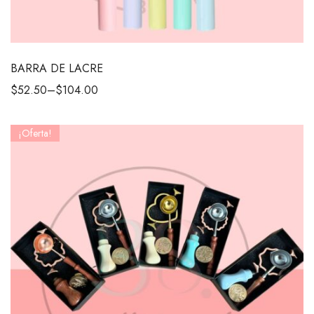
BARRA DE LACRE
$
52.50
–
$
104.00
¡Oferta!