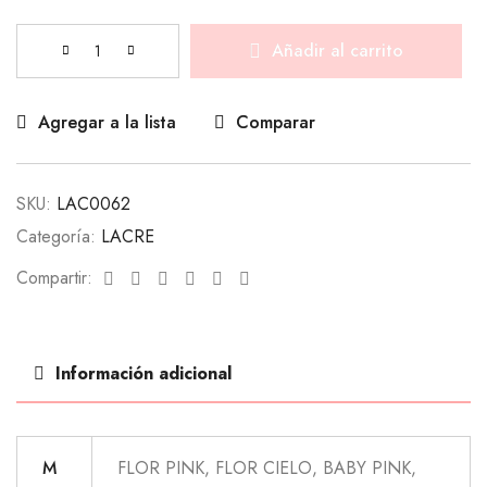
Añadir al carrito
Agregar a la lista
Comparar
SKU:
LAC0062
Categoría:
LACRE
Facebook
Twitter
Linkedin
Google+
Pinterest
Email
Compartir:
Información adicional
M
FLOR PINK, FLOR CIELO, BABY PINK,