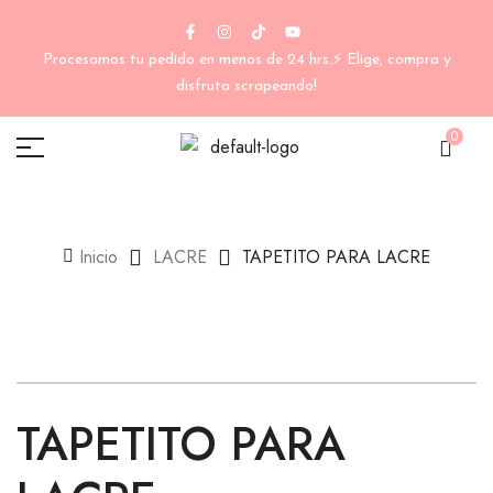
Procesamos tu pedido en menos de 24 hrs.⚡ Elige, compra y
disfruta scrapeando!
0
Inicio
LACRE
TAPETITO PARA LACRE
TAPETITO PARA