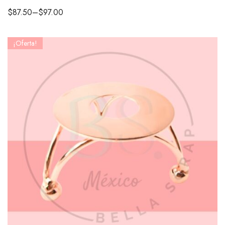
$
87.50
–
$
97.00
¡Oferta!