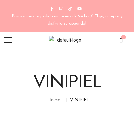
Procesamos tu pedido en menos de 24 hrs.⚡ Elige, compra y
disfruta scrapeando!
0
VINIPIEL
Inicio
VINIPIEL