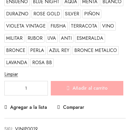
ENSUEÑO
BLUE NIGHT
AQUA
MENTA
BLANCO
DURAZNO
ROSE GOLD
SILVER
PIÑON
VIOLETA VINTAGE
FIUSHA
TERRACOTA
VINO
MILITAR
RUBOR
UVA
ANTI
ESMERALDA
BRONCE
PERLA
AZUL REY
BRONCE METALICO
LAVANDA
ROSA BB
Limpiar
Añadir al carrito
Agregar a la lista
Comparar
SKU:
VINIP0019