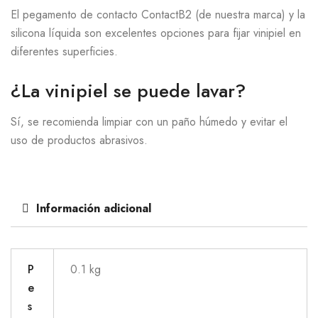
El pegamento de contacto ContactB2 (de nuestra marca) y la
silicona líquida son excelentes opciones para fijar vinipiel en
diferentes superficies.
¿La vinipiel se puede lavar?
Sí, se recomienda limpiar con un paño húmedo y evitar el
uso de productos abrasivos.
Información adicional
P
0.1 kg
e
s