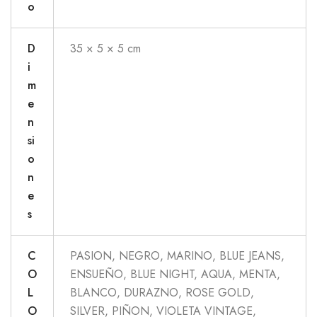
o
D
35 × 5 × 5 cm
i
m
e
n
si
o
n
e
s
C
PASION, NEGRO, MARINO, BLUE JEANS,
O
ENSUEÑO, BLUE NIGHT, AQUA, MENTA,
L
BLANCO, DURAZNO, ROSE GOLD,
O
SILVER, PIÑON, VIOLETA VINTAGE,