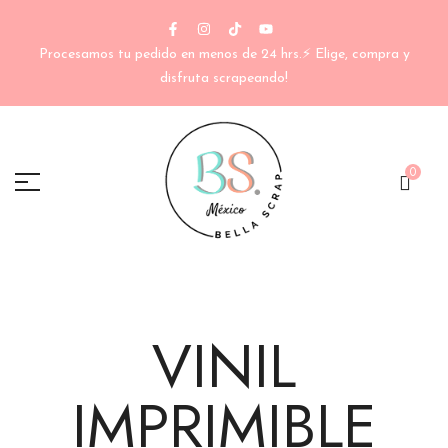
Procesamos tu pedido en menos de 24 hrs.⚡ Elige, compra y
disfruta scrapeando!
0
VINIL
IMPRIMIBLE