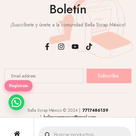
Boletín
¡Suscríbete y únete a la comunidad Bella Scrap México!
Subscribe
Regístrate
Bella Scrap México © 2024 |
7717486159
|
bellascrapmexico@gmail.com