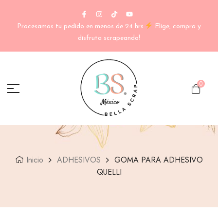
Procesamos tu pedido en menos de 24 hrs.
Elige, compra y
disfruta scrapeando!
0
Inicio
ADHESIVOS
GOMA PARA ADHESIVO
QUELLI