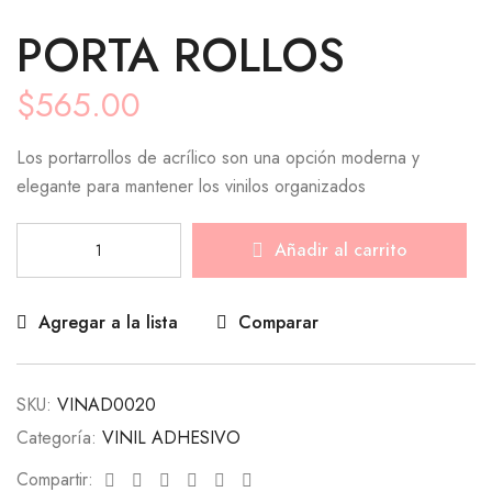
PORTA ROLLOS
$
565.00
Los portarrollos de acrílico son una opción moderna y
elegante para mantener los vinilos organizados
Añadir al carrito
Agregar a la lista
Comparar
SKU:
VINAD0020
Categoría:
VINIL ADHESIVO
Facebook
Twitter
Linkedin
Google+
Pinterest
Email
Compartir: