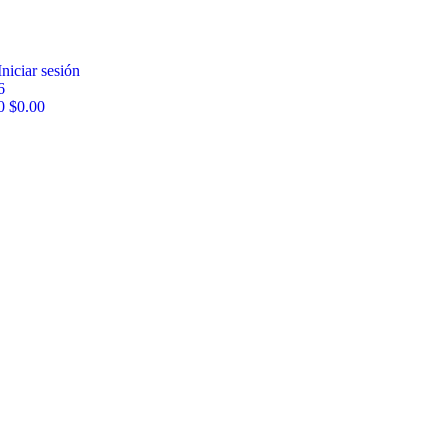
Iniciar sesión
6
0
$
0.00