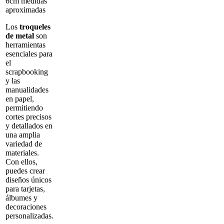
6cm medidas
aproximadas
Los
troqueles
de metal
son
herramientas
esenciales para
el
scrapbooking
y las
manualidades
en papel,
permitiendo
cortes precisos
y detallados en
una amplia
variedad de
materiales.
Con ellos,
puedes crear
diseños únicos
para tarjetas,
álbumes y
decoraciones
personalizadas.