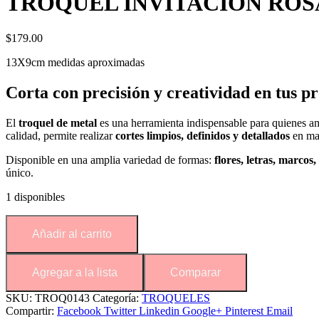
TROQUEL INVITACIÓN ROS
$
179.00
13X9cm medidas aproximadas
Corta con precisión y creatividad en tus p
El
troquel de metal
es una herramienta indispensable para quienes a
calidad, permite realizar
cortes limpios, definidos y detallados
en mat
Disponible en una amplia variedad de formas:
flores, letras, marcos
único.
1 disponibles
Añadir al carrito
Agregar a la lista
Comparar
SKU:
TROQ0143
Categoría:
TROQUELES
Compartir:
Facebook
Twitter
Linkedin
Google+
Pinterest
Email