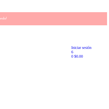
ando!
Iniciar sesión
6
0
$
0.00