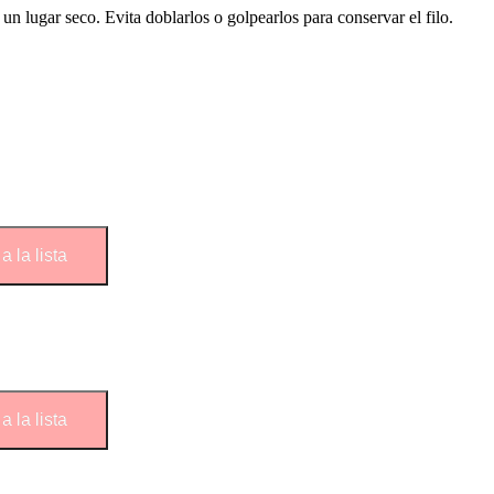
n lugar seco. Evita doblarlos o golpearlos para conservar el filo.
a la lista
a la lista