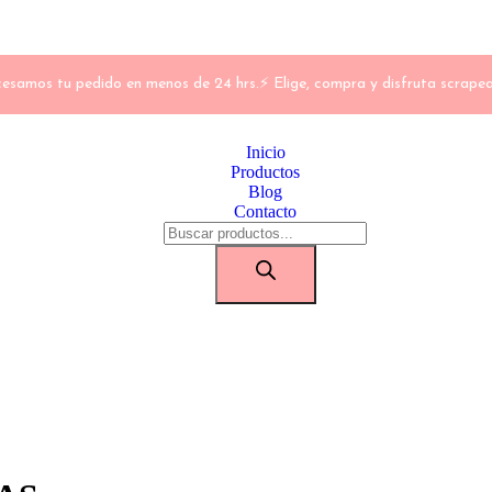
esamos tu pedido en menos de 24 hrs.⚡ Elige, compra y disfruta scrape
Inicio
Productos
Blog
Contacto