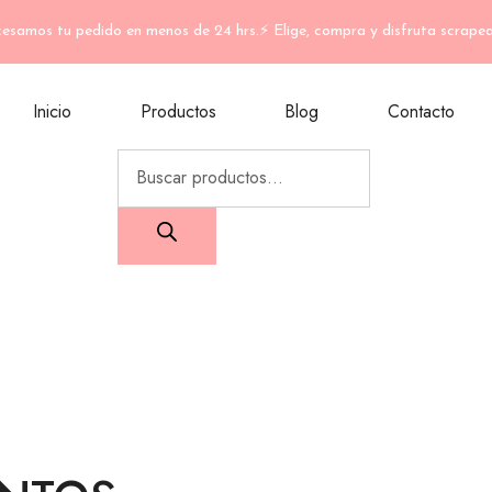
esamos tu pedido en menos de 24 hrs.⚡ Elige, compra y disfruta scrape
Inicio
Productos
Blog
Contacto