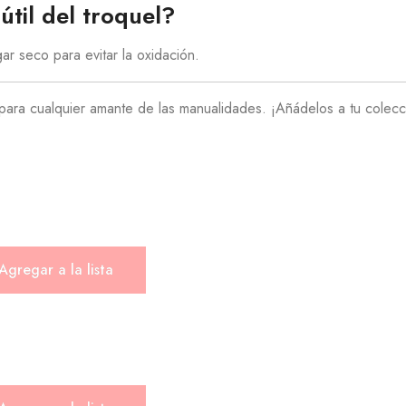
til del troquel?
r seco para evitar la oxidación.
ara cualquier amante de las manualidades. ¡Añádelos a tu colección
Agregar a la lista