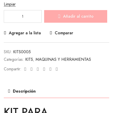
Limpiar
Añadir al carrito
Agregar a la lista
Comparar
SKU:
KITS0005
Categorías:
KITS
,
MAQUINAS Y HERRAMIENTAS
Facebook
Twitter
Linkedin
Google+
Pinterest
Email
Compartir:
Descripción
KIT PARA