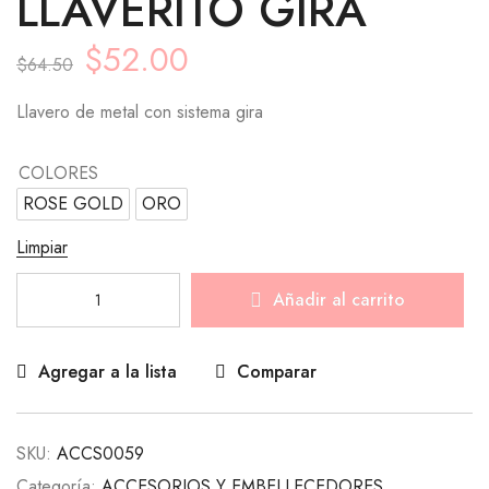
LLAVERITO GIRA
$
52.00
$
64.50
Llavero de metal con sistema gira
COLORES
ROSE GOLD
ORO
Limpiar
Añadir al carrito
Agregar a la lista
Comparar
SKU:
ACCS0059
Categoría:
ACCESORIOS Y EMBELLECEDORES