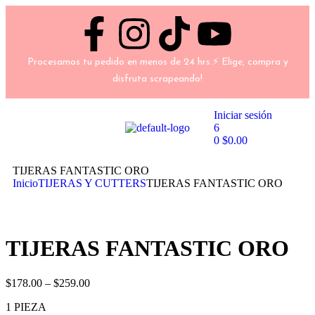
Procesamos tu pedido en menos de 24 hrs.⚡ Elige, compra y
disfruta scrapeando!
Iniciar sesión
6
0
$
0.00
TIJERAS FANTASTIC ORO
Inicio
TIJERAS Y CUTTERS
TIJERAS FANTASTIC ORO
TIJERAS FANTASTIC ORO
$
178.00
–
$
259.00
1 PIEZA