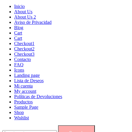
Inicio
About Us
About Us 2
Aviso de Privacidad
Blog
Cart
Cart
Checkout1
Checkout2
Checkout3
Contacto
FAQ
Icons
Landing page
Lista de Deseos
Mi cuenta
My account
Políticas de Devoluciones
Productos
Sample Page
Shop
Wishlist