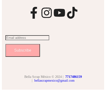
Subscribe
Bella Scrap México © 2024 |
7717486159
|
bellascrapmexico@gmail.com