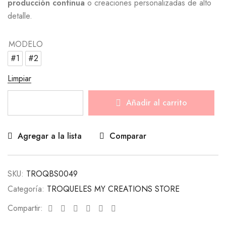
producción continua
o creaciones personalizadas de alto
detalle.
MODELO
#1
#2
Limpiar
Añadir al carrito
Agregar a la lista
Comparar
SKU:
TROQBS0049
Categoría:
TROQUELES MY CREATIONS STORE
Facebook
Twitter
Linkedin
Google+
Pinterest
Email
Compartir: