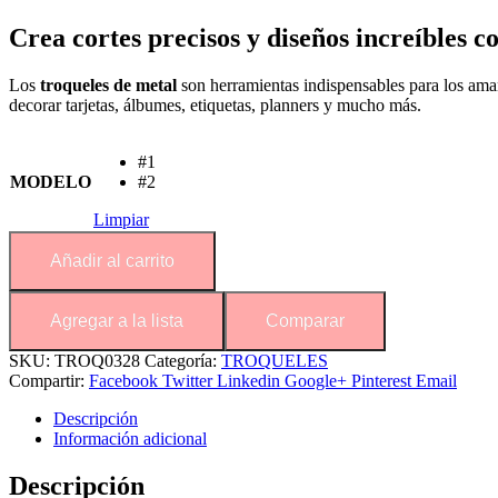
Crea cortes precisos y diseños increíbles 
Los
troqueles de metal
son herramientas indispensables para los ama
decorar tarjetas, álbumes, etiquetas, planners y mucho más.
#1
MODELO
#2
Limpiar
Añadir al carrito
Agregar a la lista
Comparar
SKU:
TROQ0328
Categoría:
TROQUELES
Compartir:
Facebook
Twitter
Linkedin
Google+
Pinterest
Email
Descripción
Información adicional
Descripción