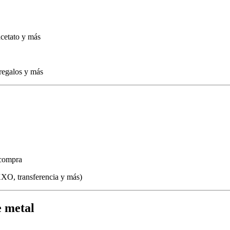
acetato y más
 regalos y más
 compra
XO, transferencia y más)
e metal