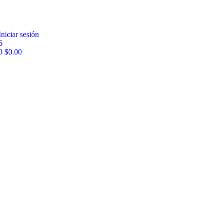
Iniciar sesión
6
0
$
0.00