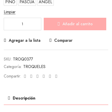
PINO
PASCUA
ANGEL
Limpiar
Añadir al carrito
Agregar a la lista
Comparar
SKU:
TROQ0377
Categoría:
TROQUELES
Facebook
Twitter
Linkedin
Google+
Pinterest
Email
Compartir:
Descripción