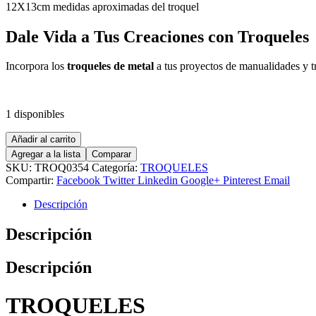
12X13cm medidas aproximadas del troquel
Dale Vida a Tus Creaciones con Troqueles
Incorpora los
troqueles de metal
a tus proyectos de manualidades y tr
1 disponibles
TROQUELES
Añadir al carrito
GIRASOL
Agregar a la lista
Comparar
CARACOL
SKU:
TROQ0354
Categoría:
TROQUELES
cantidad
Compartir:
Facebook
Twitter
Linkedin
Google+
Pinterest
Email
Descripción
Descripción
Descripción
TROQUELES