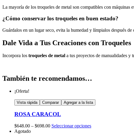
La mayoría de los troqueles de metal son compatibles con máquinas es
¿Cómo conservar los troqueles en buen estado?
Guárdalos en un lugar seco, evita la humedad y límpialos después de 
Dale Vida a Tus Creaciones con Troqueles
Incorpora los
troqueles de metal
a tus proyectos de manualidades y tr
También te recomendamos…
¡Oferta!
Vista rápida
Comparar
Agregar a la lista
ROSA CARACOL
Este
$
648.00
–
$
698.00
Seleccionar opciones
producto
Agotado