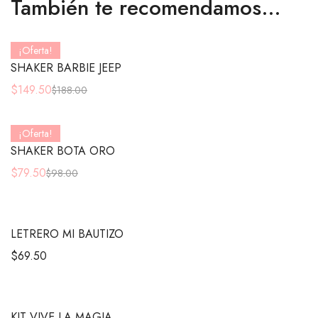
También te recomendamos…
¡Oferta!
SHAKER BARBIE JEEP
$
149.50
$
188.00
¡Oferta!
SHAKER BOTA ORO
$
79.50
$
98.00
LETRERO MI BAUTIZO
$
69.50
KIT VIVE LA MAGIA