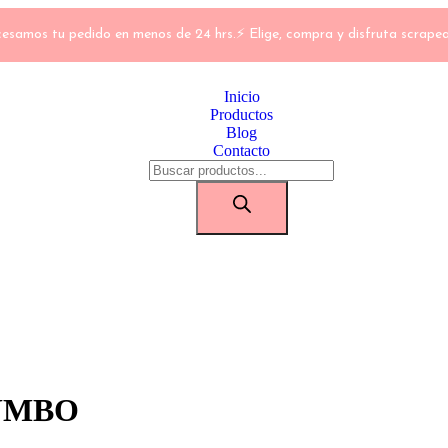
esamos tu pedido en menos de 24 hrs.⚡ Elige, compra y disfruta scrape
Inicio
Productos
Blog
Contacto
UMBO