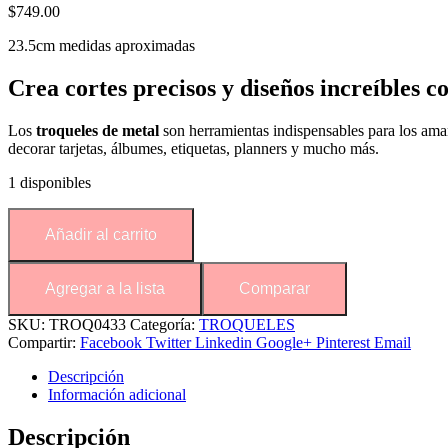
$
749.00
23.5cm medidas aproximadas
Crea cortes precisos y diseños increíbles 
Los
troqueles de metal
son herramientas indispensables para los ama
decorar tarjetas, álbumes, etiquetas, planners y mucho más.
1 disponibles
Añadir al carrito
Agregar a la lista
Comparar
SKU:
TROQ0433
Categoría:
TROQUELES
Compartir:
Facebook
Twitter
Linkedin
Google+
Pinterest
Email
Descripción
Información adicional
Descripción