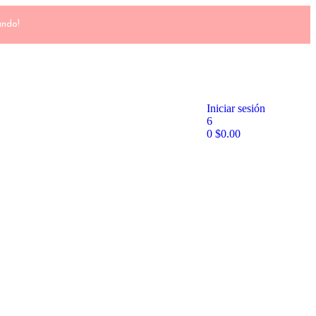
ando!
Iniciar sesión
6
0
$
0.00