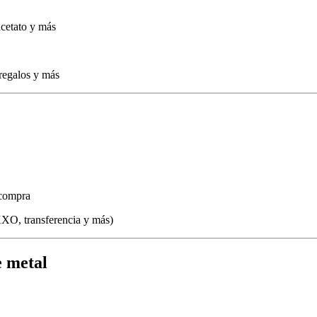
acetato y más
 regalos y más
 compra
XO, transferencia y más)
e metal