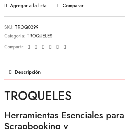
Agregar a la lista
Comparar
SKU:
TROQ0399
Categoría:
TROQUELES
Facebook
Twitter
Linkedin
Google+
Pinterest
Email
Compartir:
Descripción
TROQUELES
Herramientas Esenciales para
Scrapbooking y