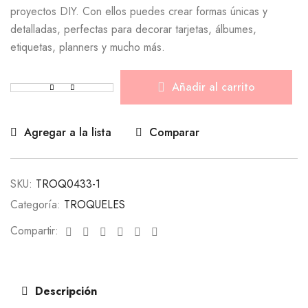
proyectos DIY. Con ellos puedes crear formas únicas y
detalladas, perfectas para decorar tarjetas, álbumes,
etiquetas, planners y mucho más.
Añadir al carrito
Agregar a la lista
Comparar
SKU:
TROQ0433-1
Categoría:
TROQUELES
Facebook
Twitter
Linkedin
Google+
Pinterest
Email
Compartir:
Descripción